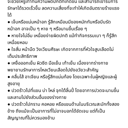
จะช่วยให้รู้เท่าทันความผิดปกติที่เกิดขึ้น และสามารถเข้ารับการ
รักษาได้รวดเร็วขึ้น ลดความเสี่ยงที่จะทำให้เกิดอันตรายร้ายแรง
ได้
● เจ็บหรือแน่นหน้าอก รู้สึกเหมือนมีของหนักทับหรือบีบรัด
หน้าอก อาจเป็น ๆ หาย ๆ หรือนานขึ้นเรื่อย ๆ
● หายใจไม่อิ่ม เหนื่อยง่ายผิดปกติ แม้ทำกิจกรรมเบา ๆ ก็รู้สึก
เหนื่อยหอบ
● ใจสั่น หน้ามืด วิงเวียนศีรษะ เกิดจากการที่หัวใจสูบเลือดไม่
เต็มประสิทธิภาพ
● เหงื่อออกเย็น ผิวซีด มือเย็น เท้าเย็น เนื่องจากร่างกาย
พยายามรักษาการไหลเวียนเลือดไปยังอวัยวะสำคัญ
● คลื่นไส้ อาเจียน หรือรู้สึกแน่นท้อง โดยเฉพาะในผู้หญิงและผู้
สูงอายุ
● ปวดร้าวไปที่แขน บ่า ไหล่ จุกใต้ลิ้นปี่ โดยอาการปวดจะนานขึ้น
และลามไปยังส่วนอื่นของร่างกาย
● ปวดร้าวไปกราม คอหอย หรือแขนด้านในบริเวณสะบักทั้งสอง
ข้าง ถึงแม้จะเป็นอาการที่ไม่อาจบอกได้ชัดเจน แต่ก็เป็น
สัญญาณที่ไม่ควรมองข้าม