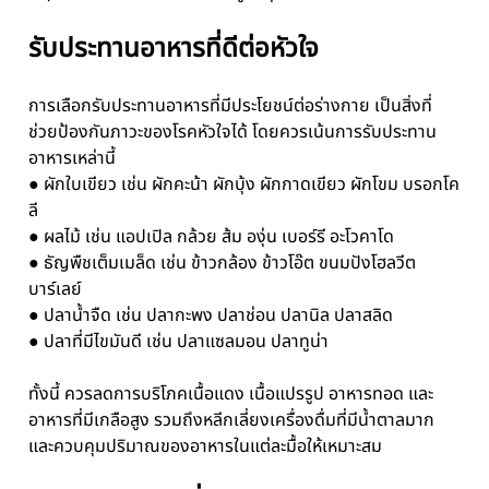
รับประทานอาหารที่ดีต่อหัวใจ
การเลือกรับประทานอาหารที่มีประโยชน์ต่อร่างกาย เป็นสิ่งที่
ช่วยป้องกันภาวะของโรคหัวใจได้ โดยควรเน้นการรับประทาน
อาหารเหล่านี้
● ผักใบเขียว เช่น ผักคะน้า ผักบุ้ง ผักกาดเขียว ผักโขม บรอกโค
ลี
● ผลไม้ เช่น แอปเปิล กล้วย ส้ม องุ่น เบอร์รี อะโวคาโด
● ธัญพืชเต็มเมล็ด เช่น ข้าวกล้อง ข้าวโอ๊ต ขนมปังโฮลวีต
บาร์เลย์
● ปลาน้ำจืด เช่น ปลากะพง ปลาช่อน ปลานิล ปลาสลิด
● ปลาที่มีไขมันดี เช่น ปลาแซลมอน ปลาทูน่า
ทั้งนี้ ควรลดการบริโภคเนื้อแดง เนื้อแปรรูป อาหารทอด และ
อาหารที่มีเกลือสูง รวมถึงหลีกเลี่ยงเครื่องดื่มที่มีน้ำตาลมาก
และควบคุมปริมาณของอาหารในแต่ละมื้อให้เหมาะสม